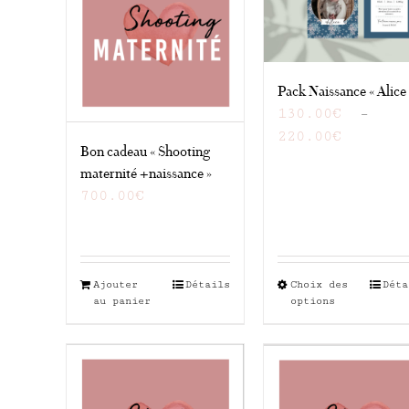
Pack Naissance « Alice 
130.00
€
–
Plage
220.00
€
Bon cadeau « Shooting
de
maternité +naissance »
prix :
700.00
€
130.00€
à
220.00€
Ajouter
Détails
Choix des
Ce
Déta
au panier
options
produi
a
plusie
variat
Les