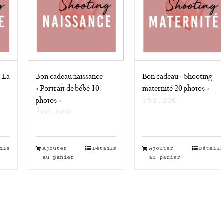
s
t
es
Bon cadeau naissance
« La
Bon cadeau « Shooting
« Portrait de bébé 10
maternité 20 photos »
photos »
350.00
€
t
300.00
€
ils
Ajouter
Détails
Ajouter
Détail
au panier
au panier