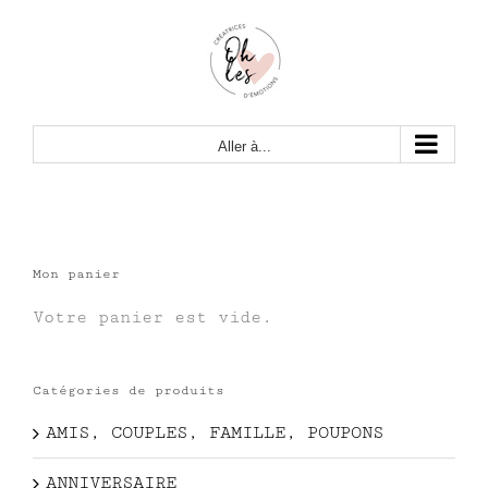
Passer
au
contenu
Aller à...
Mon panier
Votre panier est vide.
Catégories de produits
AMIS, COUPLES, FAMILLE, POUPONS
ANNIVERSAIRE