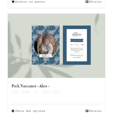
Ajouter au panier
Détails
Pack Naissance « Alice »
Plage
130.00
€
–
220.00
€
de
prix :
130.00€
Choix des options
Ce
Détails