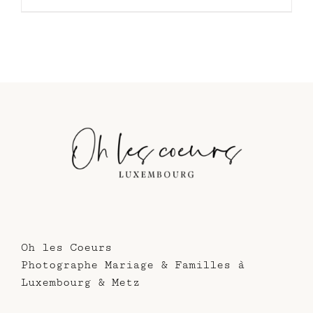
à
produit
220.00€
a
plusieurs
variations.
Les
options
peuvent
être
choisies
sur
la
page
du
produit
Oh les Coeurs
Photographe Mariage & Familles à
Luxembourg & Metz