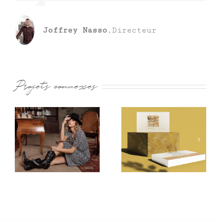
Joffrey Nasso
,
Directeur
Projets connexes
Baden Clemes
Starowicz
Freeman T Porter
Avocats à la
cour