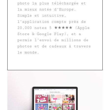
photo la plus téléchargée et
la mieux notée d’Europe.
Simple et intuitive,
l’application compte près de
20,000 notes 5 ★★★★★ (Apple
Store & Google Play), et a
permis l’envoi de millions de
photos et de cadeaux à travers
le monde.