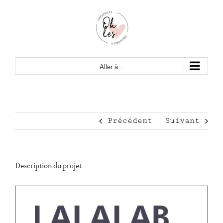
Passer
au
contenu
Aller à...
Précédent
Suivant
Description du projet