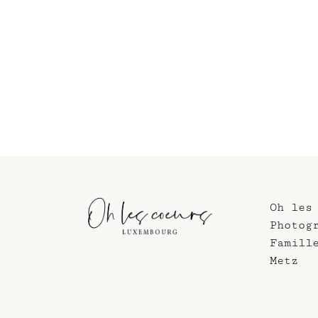
Oh les
Photog
Famill
Metz