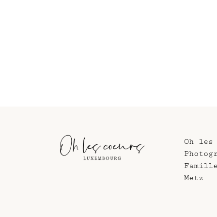
Oh les
Photog
Famill
Metz