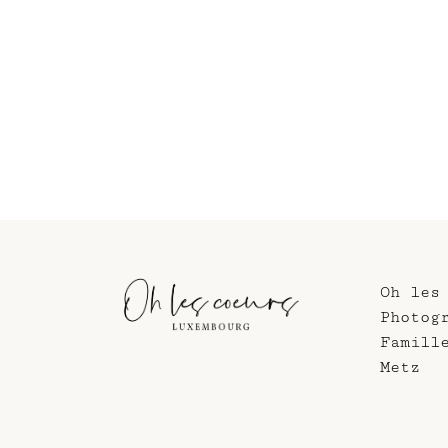
Oh les
Photog
Famill
Metz