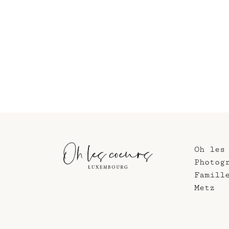
Oh les
Photog
Famill
Metz