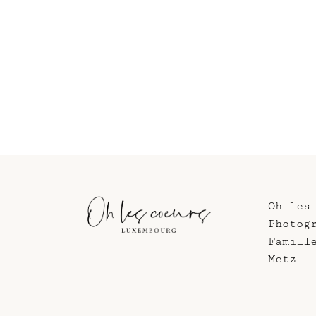
Oh les
Photog
Famill
Metz