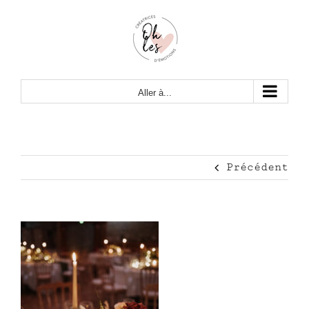
Passer
au
contenu
Aller à...
Précédent