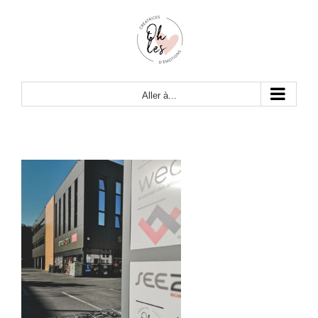
Passer
au
contenu
Aller à...