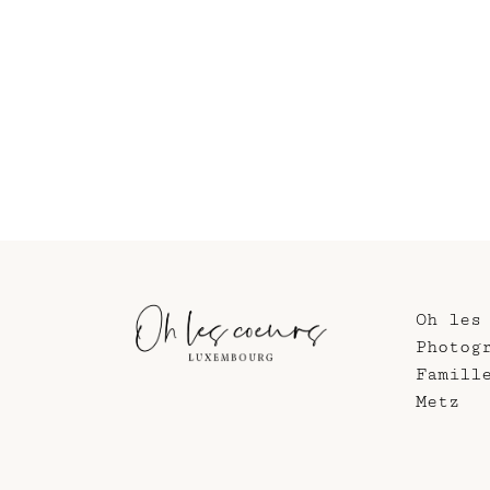
Oh les
Photog
Famill
Metz