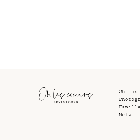
Oh les
Photog
Famill
Metz