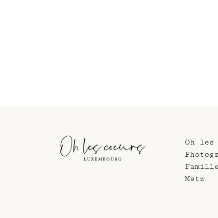
Oh les
Photog
Famill
Metz