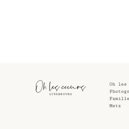
Oh les
Photog
Famill
Metz